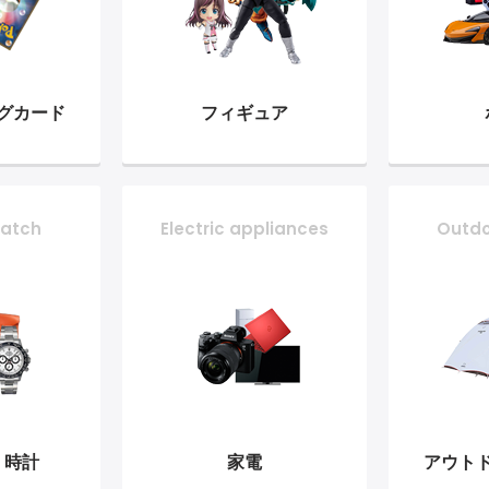
グ
カード
フィギュア
atch
Electric appliances
Outd
・時計
家電
アウト