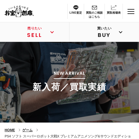
LINE査定
買取のご相談
買取相場表
はこちら
売りたい
買いたい
SELL
BUY
NEW ARRIVAL
新入荷／買取実績
HOME
ゲーム
PS4 ソフト スーパーロボット大戦X プレミアムアニメソング&サウンドエディショ