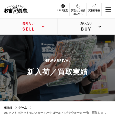
LINE査定
買取のご相談
買取相場表
はこちら
売りたい
買いたい
SELL
BUY
NEW ARRIVAL
新入荷／買取実績
HOME
ゲーム
DS ソフト ポケットモンスター ハートゴールド (ポケウォーカー付) 買取しまし