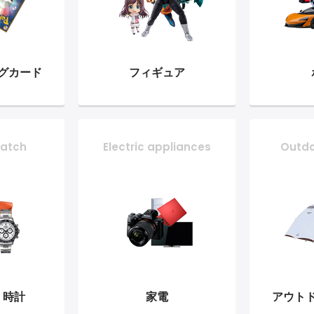
グ
カード
フィギュア
atch
Electric appliances
Outd
・時計
家電
アウト