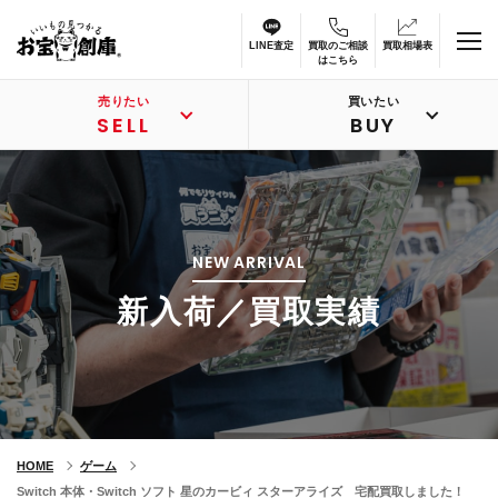
LINE査定
買取のご相談
買取相場表
はこちら
売りたい
買いたい
SELL
BUY
NEW ARRIVAL
新入荷／買取実績
HOME
ゲーム
Switch 本体・Switch ソフト 星のカービィ スターアライズ 宅配買取しました！