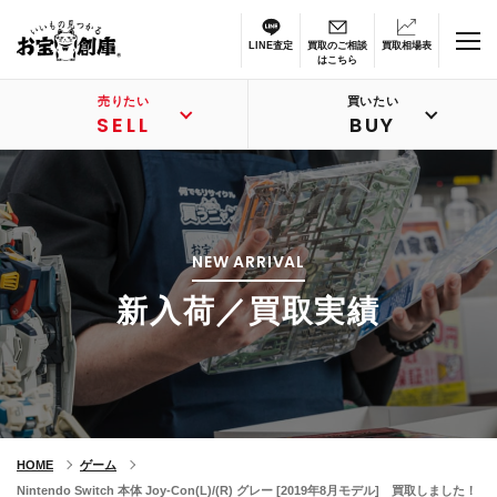
LINE査定
買取のご相談
買取相場表
はこちら
売りたい
買いたい
SELL
BUY
NEW ARRIVAL
新入荷／買取実績
HOME
ゲーム
Nintendo Switch 本体 Joy-Con(L)/(R) グレー [2019年8月モデル] 買取しました！