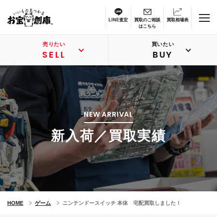
LINE査定
買取のご相談
買取相場表
はこちら
売りたい
買いたい
SELL
BUY
NEW ARRIVAL
新入荷／買取実績
HOME
ゲーム
ニンテンドースイッチ 本体 宅配買取しました！