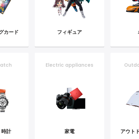
グ
カード
フィギュア
atch
Electric appliances
Outd
・時計
家電
アウト