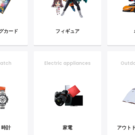
グ
カード
フィギュア
atch
Electric appliances
Outd
・時計
家電
アウト