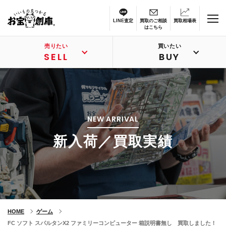
LINE査定
買取のご相談
買取相場表
はこちら
売りたい
買いたい
SELL
BUY
NEW ARRIVAL
新入荷／買取実績
HOME
ゲーム
FC ソフト スパルタンX2 ファミリーコンピューター 箱説明書無し 買取しました！