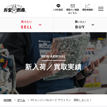
LINE査定
買取のご相談
買取相場表
はこちら
売りたい
買いたい
SELL
BUY
NEW ARRIVAL
新入荷／買取実績
HOME
ゲーム
PCエンジン Huカード アウトラン 買取しました！