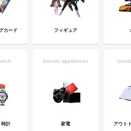
グ
カード
フィギュア
atch
Electric appliances
Outd
・時計
家電
アウト