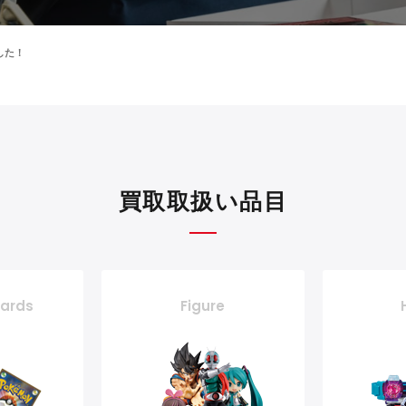
した！
買取取扱い品目
cards
Figure