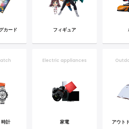
グ
カード
フィギュア
atch
Electric appliances
Outd
・時計
家電
アウト