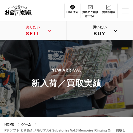
LINE査定
買取のご相談
買取相場表
はこちら
売りたい
買いたい
SELL
BUY
NEW ARRIVAL
新入荷／買取実績
HOME
ゲーム
PS ソフト ときめきメモリアル2 Substories Vol.3 Memories Ringing On 買取し