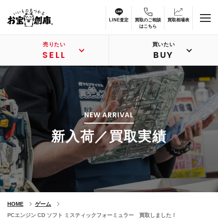
LINE査定
買取のご相談
買取相場表
はこちら
売りたい
買いたい
SELL
BUY
NEW ARRIVAL
新入荷／買取実績
HOME
ゲーム
PCエンジン CD ソフト ミスティックフォーミュラー 買取しました！