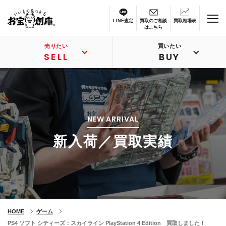
LINE査定
買取のご相談
買取相場表
はこちら
売りたい
買いたい
SELL
BUY
NEW ARRIVAL
新入荷／買取実績
HOME
ゲーム
PS4 ソフト シティーズ：スカイライン PlayStation 4 Edition 買取しました！