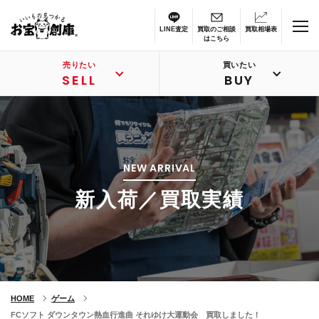
LINE査定
買取のご相談
買取相場表
はこちら
売りたい
買いたい
SELL
BUY
NEW ARRIVAL
新入荷／買取実績
HOME
ゲーム
FCソフト ダウンタウン熱血行進曲 それゆけ大運動会 買取しました！