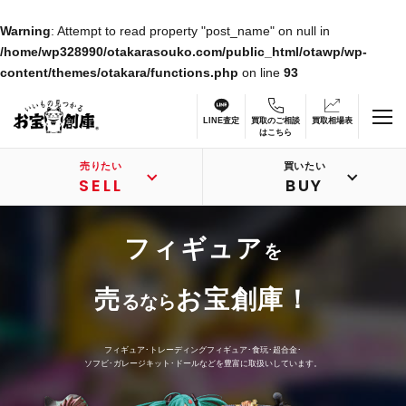
Warning
: Attempt to read property "post_name" on null in
/home/wp328990/otakarasouko.com/public_html/otawp/wp-
content/themes/otakara/functions.php
on line
93
LINE査定
買取のご相談
買取相場表
はこちら
売りたい
買いたい
SELL
BUY
フィギュア
を
売
お宝創庫！
るなら
フィギュア･トレーディングフィギュア･食玩･超合金･
ソフビ･ガレージキット･ドールなどを豊富に取扱いしています。