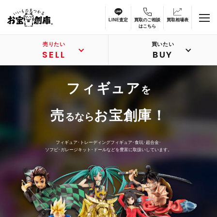
LINE査定
買取のご相談
買取相場表
はこちら
売りたい
買いたい
SELL
BUY
フィギュア
を
売
お宝創庫！
るなら
フィギュア･トレーディングフィギュア･食玩･超合金･
ソフビ･ガレージキット･ドールなどを豊富に取扱いしています。