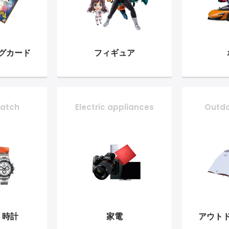
グ
カード
フィギュア
atch
Electric appliances
Outd
・時計
家電
アウト