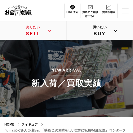
LINE査定
買取のご相談
買取相場表
はこちら
売りたい
買いたい
SELL
BUY
NEW ARRIVAL
新入荷／買取実績
HOME
フィギュア
figma めぐみん 水着ver. 「映画 この素晴らしい世界に祝福を!紅伝説」 ワンダーフ