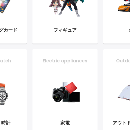
グ
カード
フィギュア
atch
Electric appliances
Outd
・時計
家電
アウト