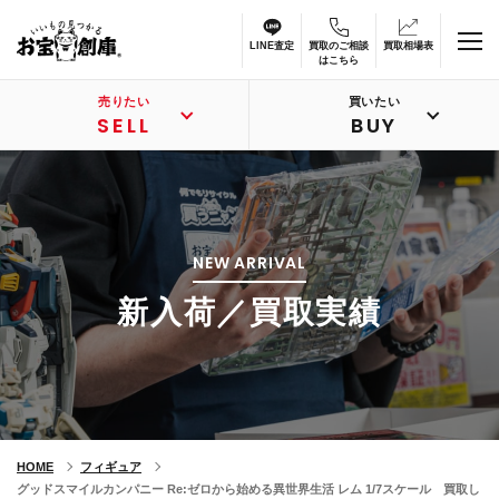
LINE査定
買取のご相談
買取相場表
はこちら
売りたい
買いたい
SELL
BUY
NEW ARRIVAL
新入荷／買取実績
HOME
フィギュア
グッドスマイルカンパニー Re:ゼロから始める異世界生活 レム 1/7スケール 買取し