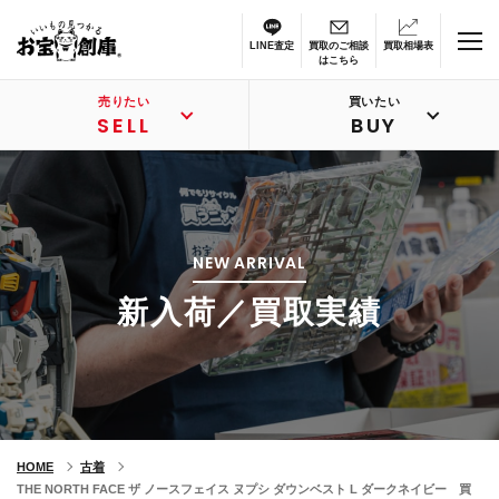
LINE査定
買取のご相談
買取相場表
はこちら
売りたい
買いたい
SELL
BUY
NEW ARRIVAL
新入荷／買取実績
HOME
古着
THE NORTH FACE ザ ノースフェイス ヌプシ ダウンベスト L ダークネイビー 買