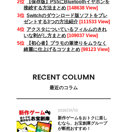
【保存版】PS5にBluetoothイヤホンを
接続する方法まとめ
[148638 View]
Switchのダウンロード版ソフトをプレ
ゼントする3つの方法紹介
[111533 View]
アクスタについているフィルムのきれ
いな剥がし方まとめ
[109037 View]
【初心者】プラモの筆塗りをムラなく
綺麗に仕上げるコツまとめ
[98123 View]
RECENT COLUMN
最近のコラム
2026/01/10
新作ゲームをおトクに楽し
むなら、お宝創庫グループ
が断然おすすめ！