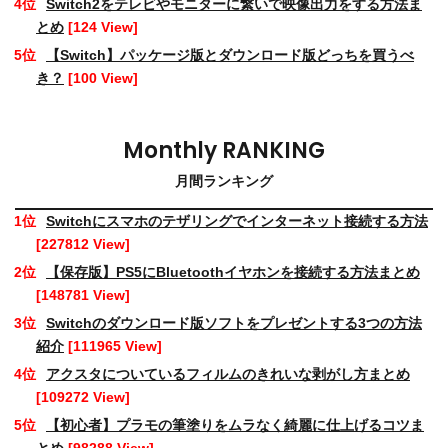
Switch2をテレビやモニターに繋いで映像出力をする方法ま
とめ
[124 View]
【Switch】パッケージ版とダウンロード版どっちを買うべ
き？
[100 View]
Monthly RANKING
月間ランキング
Switchにスマホのテザリングでインターネット接続する方法
[227812 View]
【保存版】PS5にBluetoothイヤホンを接続する方法まとめ
[148781 View]
Switchのダウンロード版ソフトをプレゼントする3つの方法
紹介
[111965 View]
アクスタについているフィルムのきれいな剥がし方まとめ
[109272 View]
【初心者】プラモの筆塗りをムラなく綺麗に仕上げるコツま
とめ
[98288 View]