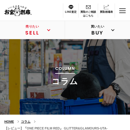
LINE査定
買取のご相談
買取相場表
はこちら
売りたい
買いたい
SELL
BUY
COLUMN
コラム
HOME
コラム
【レビュー】『ONE PIECE FILM RED』 GLITTER&GLAMOURS-UTA-