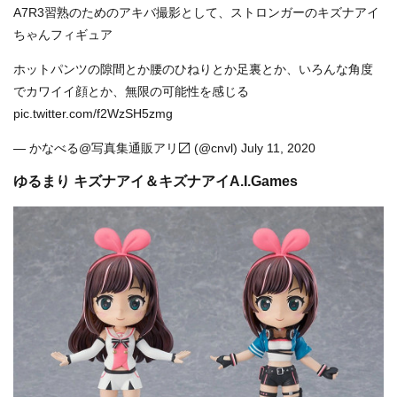
A7R3習熟のためのアキバ撮影として、ストロンガーのキズナアイ
ちゃんフィギュア
ホットパンツの隙間とか腰のひねりとか足裏とか、いろんな角度
でカワイイ顔とか、無限の可能性を感じる
pic.twitter.com/f2WzSH5zmg
— かなべる@写真集通販アリ〼 (@cnvl)
July 11, 2020
ゆるまり キズナアイ＆キズナアイA.I.Games