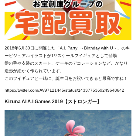
2018年6月30日に開催した「A.I. Party! ～Birthday with U～」のキ
ービジュアルイラストが1/7スケールフイギュアとして登場！
髪の毛や衣装のスカート、ケーキのデコレーションなど、かなり
造形が細かく作られています。
このフイギュアと一緒に、誕生日をお祝いできると最高ですね！
https://twitter.com/AV97121445/status/1433775369249648642
Kizuna AI A.I.Games 2019【ストロンガー】