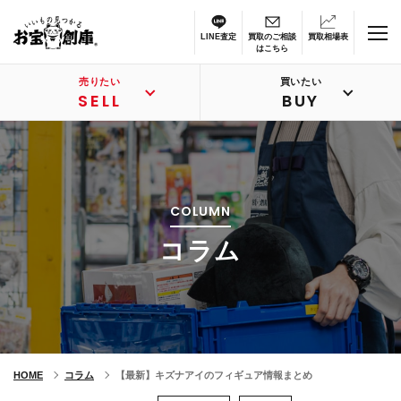
LINE査定
買取のご相談
買取相場表
はこちら
売りたい
買いたい
SELL
BUY
COLUMN
コラム
HOME
コラム
【最新】キズナアイのフィギュア情報まとめ