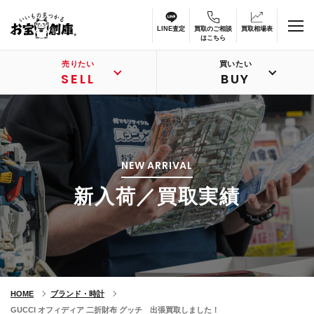
LINE査定
買取のご相談
買取相場表
はこちら
売りたい
買いたい
SELL
BUY
NEW ARRIVAL
新入荷／買取実績
HOME
ブランド・時計
GUCCI オフィディア 二折財布 グッチ 出張買取しました！