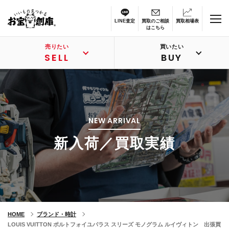
LINE査定
買取のご相談
買取相場表
はこちら
売りたい
買いたい
SELL
BUY
NEW ARRIVAL
新入荷／買取実績
HOME
ブランド・時計
LOUIS VUITTON ポルトフォイユパラス スリーズ モノグラム ルイヴィトン 出張買