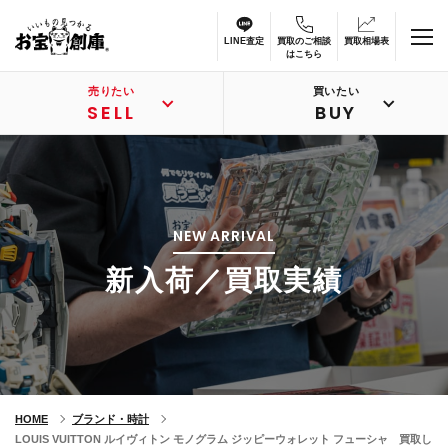
LINE査定
買取のご相談
買取相場表
はこちら
売りたい
買いたい
SELL
BUY
NEW ARRIVAL
新入荷／買取実績
HOME
ブランド・時計
LOUIS VUITTON ルイヴィトン モノグラム ジッピーウォレット フューシャ 買取し