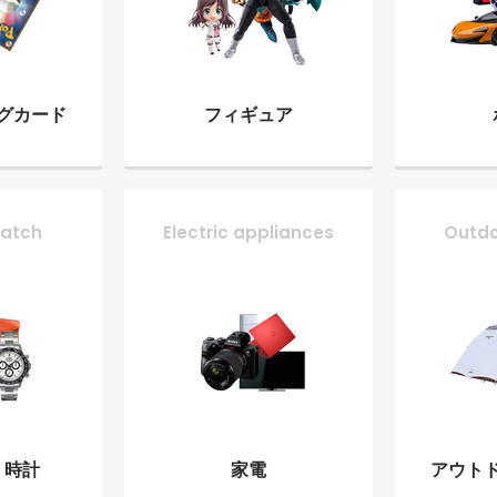
グ
カード
フィギュア
atch
Electric appliances
Outd
・時計
家電
アウト