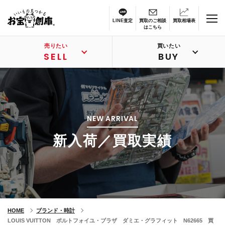
LINE査定
買取のご相談
買取相場表
はこちら
売りたい
買いたい
SELL
BUY
NEW ARRIVAL
新入荷／買取実績
HOME
ブランド・時計
LOUIS VUITTON ポルトフォイユ・ブラザ ダミエ・グラフィット N62665 買