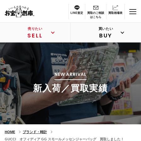
LINE査定
買取のご相談
買取相場表
はこちら
売りたい
買いたい
SELL
BUY
NEW ARRIVAL
新入荷／買取実績
HOME
ブランド・時計
GUCCI オフィディア GG スモールメッセンジャーバッグ 買取しました！