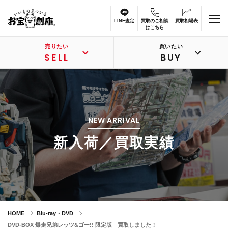
LINE査定
買取のご相談
買取相場表
はこちら
売りたい
買いたい
SELL
BUY
NEW ARRIVAL
新入荷／買取実績
HOME
Blu-ray・DVD
DVD-BOX 爆走兄弟レッツ&ゴー!! 限定版 買取しました！