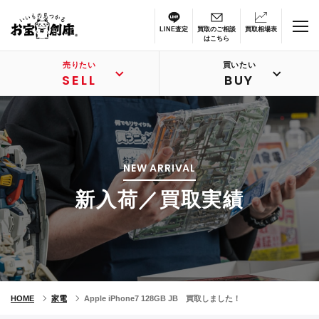
LINE査定
買取のご相談
買取相場表
はこちら
売りたい
買いたい
SELL
BUY
NEW ARRIVAL
新入荷／買取実績
HOME
家電
Apple iPhone7 128GB JB 買取しました！