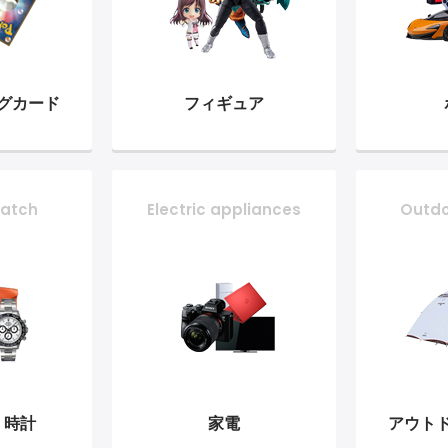
グ
カード
フィギュア
atch
Electric appliances
Outd
・時計
家電
アウト